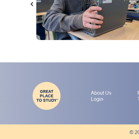
About Us
Login
© 20